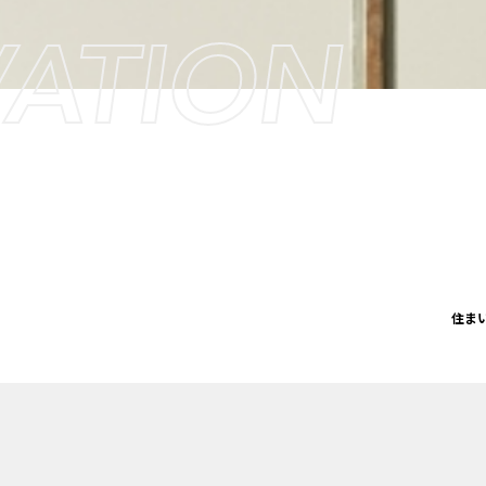
ATION
住ま